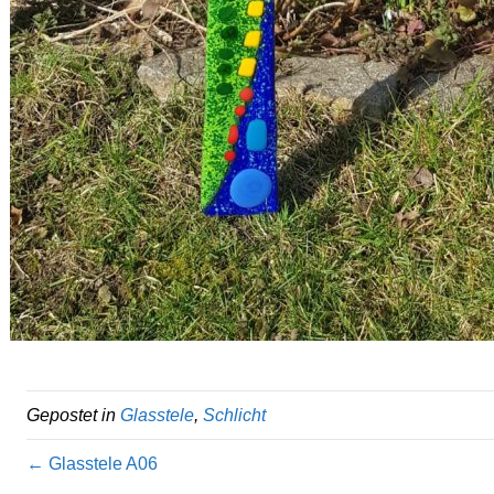
Gepostet in
Glasstele
,
Schlicht
← Glasstele A06