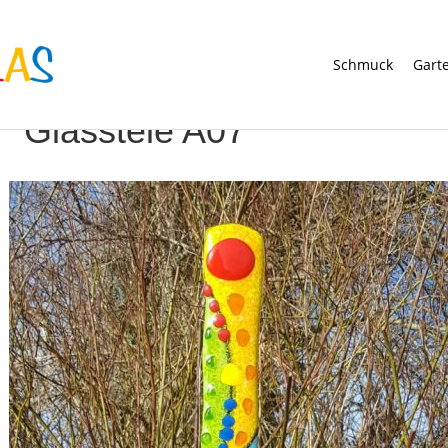
Schmuck
Gart
Glasstele A07